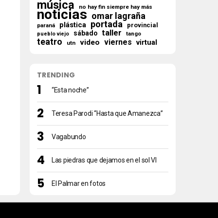
música
no hay fin siempre hay más
noticias
omar lagraña
portada
plástica
provincial
paraná
taller
sábado
tango
pueblo viejo
teatro
viernes
video
virtual
utn
TRENDING
“Esta noche”
Teresa Parodi “Hasta que Amanezca”
Vagabundo
Las piedras que dejamos en el sol VI
El Palmar en fotos