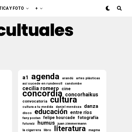
TICA Y FOTO
+
cultuales
agenda
a1
arandú
artes plásticas
así sucede en rundevoll
candombe
cecilia romero
cine
concordia
concorhaikus
cultura
convocatoria
danza
cultura a tu medida
daniel mendoza
educación
entre ríos
disco
fotografía
felipe hourcade
fany postan
humus
juan zimmermann
futuraíz
literatura
la cigarrera
libro
magma