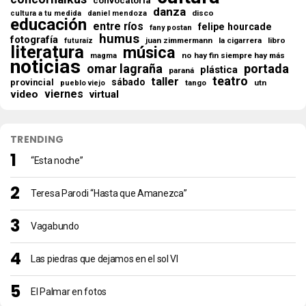
convocatoria
danza
disco
cultura a tu medida
daniel mendoza
educación
entre ríos
felipe hourcade
fany postan
humus
fotografía
juan zimmermann
la cigarrera
libro
futuraíz
literatura
música
no hay fin siempre hay más
magma
noticias
omar lagraña
portada
plástica
paraná
teatro
taller
sábado
provincial
tango
utn
pueblo viejo
viernes
video
virtual
TRENDING
“Esta noche”
Teresa Parodi “Hasta que Amanezca”
Vagabundo
Las piedras que dejamos en el sol VI
El Palmar en fotos