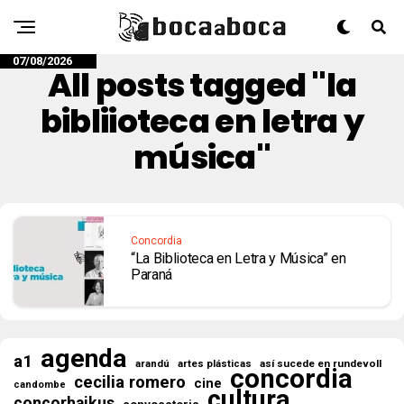
07/08/2026
All posts tagged "la
bibliioteca en letra y
música"
Concordia
“La Biblioteca en Letra y Música” en
Paraná
agenda
a1
así sucede en rundevoll
arandú
artes plásticas
concordia
cecilia romero
cine
candombe
cultura
concorhaikus