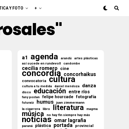
TICA Y FOTO
+
rosales"
agenda
a1
arandú
artes plásticas
así sucede en rundevoll
candombe
cecilia romero
cine
concordia
concorhaikus
cultura
convocatoria
danza
cultura a tu medida
daniel mendoza
educación
entre ríos
disco
fotografía
felipe hourcade
fany postan
humus
juan zimmermann
futuraíz
literatura
la cigarrera
libro
magma
música
no hay fin siempre hay más
noticias
omar lagraña
portada
plástica
provincial
paraná