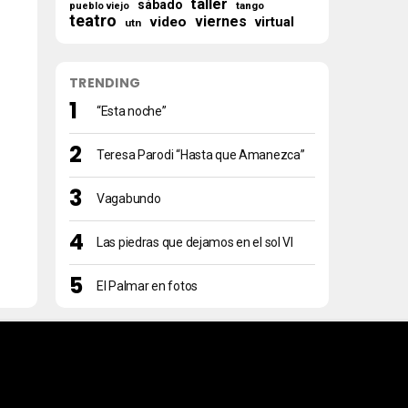
taller
sábado
tango
pueblo viejo
teatro
viernes
video
virtual
utn
TRENDING
“Esta noche”
Teresa Parodi “Hasta que Amanezca”
Vagabundo
Las piedras que dejamos en el sol VI
El Palmar en fotos