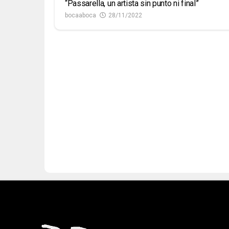
“Passarella, un artista sin punto ni final”
bocaaboca
28/11/2022