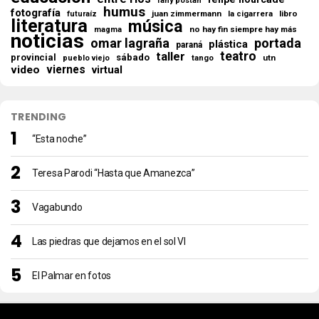
fany postan
humus
fotografía
juan zimmermann
libro
futuraíz
la cigarrera
literatura
música
no hay fin siempre hay más
magma
noticias
omar lagraña
portada
plástica
paraná
teatro
taller
provincial
sábado
utn
pueblo viejo
tango
viernes
video
virtual
TRENDING
“Esta noche”
Teresa Parodi “Hasta que Amanezca”
Vagabundo
Las piedras que dejamos en el sol VI
El Palmar en fotos