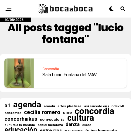
10/08/2026
All posts tagged "lucio
fontana"
Concordia
Sala Lucio Fontana del MAV
agenda
a1
arandú
así sucede en rundevoll
artes plásticas
concordia
cecilia romero
cine
candombe
cultura
concorhaikus
convocatoria
danza
disco
cultura a tu medida
daniel mendoza
educación
entre ríos
felipe hourcade