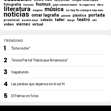
fany postan
humus
fotografía
juan zimmermann
la cigarrera
libro
futuraíz
literatura
música
no hay fin siempre hay más
magma
noticias
omar lagraña
portada
plástica
paraná
teatro
taller
sábado
provincial
tango
utn
pueblo viejo
viernes
video
virtual
TRENDING
“Esta noche”
Teresa Parodi “Hasta que Amanezca”
Vagabundo
Las piedras que dejamos en el sol VI
El Palmar en fotos