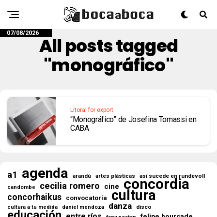
07/08/2026
All posts tagged
"monográfico"
Litoral for export
“Monográfico” de Josefina Tomassi en
CABA
agenda
a1
así sucede en rundevoll
arandú
artes plásticas
concordia
cecilia romero
cine
candombe
cultura
concorhaikus
convocatoria
danza
disco
cultura a tu medida
daniel mendoza
educación
entre ríos
felipe hourcade