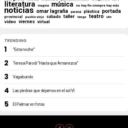
literatura
música
no hay fin siempre hay más
magma
noticias
omar lagraña
portada
plástica
paraná
teatro
taller
sábado
provincial
tango
utn
pueblo viejo
viernes
video
virtual
TRENDING
“Esta noche”
Teresa Parodi “Hasta que Amanezca”
Vagabundo
Las piedras que dejamos en el sol VI
El Palmar en fotos