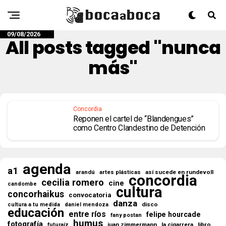
09/08/2026
All posts tagged "nunca
más"
Concordia
Reponen el cartel de “Blandengues”
como Centro Clandestino de Detención
agenda
a1
así sucede en rundevoll
arandú
artes plásticas
concordia
cecilia romero
cine
candombe
cultura
concorhaikus
convocatoria
danza
disco
cultura a tu medida
daniel mendoza
educación
entre ríos
felipe hourcade
fany postan
humus
fotografía
juan zimmermann
la cigarrera
libro
futuraíz