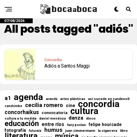
07/08/2026
All posts tagged "adiós"
Concordia
Adiós a Santos Maggi
agenda
a1
así sucede en rundevoll
arandú
artes plásticas
concordia
cecilia romero
cine
candombe
cultura
concorhaikus
convocatoria
danza
disco
cultura a tu medida
daniel mendoza
educación
entre ríos
felipe hourcade
fany postan
humus
fotografía
juan zimmermann
la cigarrera
libro
futuraíz
literatura
música