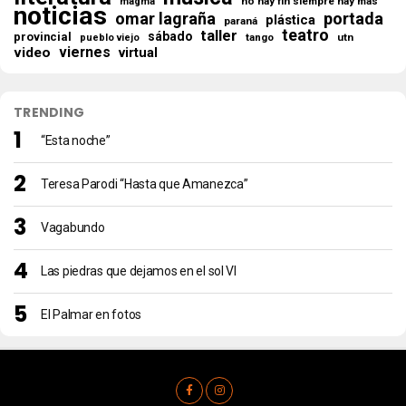
no hay fin siempre hay más
magma
noticias
omar lagraña
portada
plástica
paraná
teatro
taller
sábado
provincial
tango
utn
pueblo viejo
viernes
video
virtual
TRENDING
“Esta noche”
Teresa Parodi “Hasta que Amanezca”
Vagabundo
Las piedras que dejamos en el sol VI
El Palmar en fotos