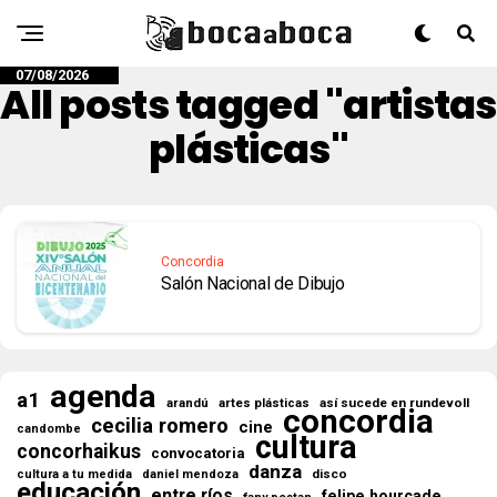
07/08/2026
All posts tagged "artistas
plásticas"
Concordia
Salón Nacional de Dibujo
agenda
a1
así sucede en rundevoll
arandú
artes plásticas
concordia
cecilia romero
cine
candombe
cultura
concorhaikus
convocatoria
danza
disco
cultura a tu medida
daniel mendoza
educación
entre ríos
felipe hourcade