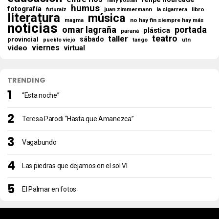
fany postan
humus
fotografía
juan zimmermann
la cigarrera
libro
futuraíz
literatura
música
no hay fin siempre hay más
magma
noticias
omar lagraña
portada
plástica
paraná
teatro
taller
sábado
provincial
tango
utn
pueblo viejo
viernes
video
virtual
TRENDING
“Esta noche”
Teresa Parodi “Hasta que Amanezca”
Vagabundo
Las piedras que dejamos en el sol VI
El Palmar en fotos