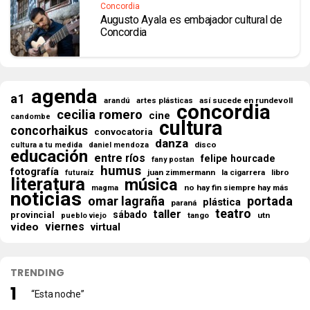
Concordia
Augusto Ayala es embajador cultural de
Concordia
agenda
a1
así sucede en rundevoll
arandú
artes plásticas
concordia
cecilia romero
cine
candombe
cultura
concorhaikus
convocatoria
danza
disco
cultura a tu medida
daniel mendoza
educación
entre ríos
felipe hourcade
fany postan
humus
fotografía
juan zimmermann
la cigarrera
libro
futuraíz
literatura
música
no hay fin siempre hay más
magma
noticias
omar lagraña
portada
plástica
paraná
teatro
taller
sábado
provincial
tango
utn
pueblo viejo
viernes
video
virtual
TRENDING
“Esta noche”