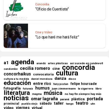
Concordia
“Oficio de Cuentista”
Cine y Video
“Lo que haré me hará feliz”
agenda
a1
así sucede en rundevoll
arandú
artes plásticas
concordia
cecilia romero
cine
candombe
cultura
concorhaikus
convocatoria
danza
disco
cultura a tu medida
daniel mendoza
educación
entre ríos
felipe hourcade
fany postan
humus
fotografía
juan zimmermann
la cigarrera
libro
futuraíz
literatura
música
no hay fin siempre hay más
magma
noticias
omar lagraña
portada
plástica
paraná
teatro
taller
sábado
provincial
tango
utn
pueblo viejo
viernes
video
virtual