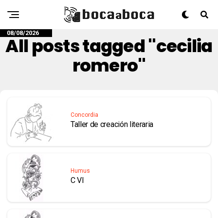
08/08/2026
All posts tagged "cecilia
romero"
Concordia
Taller de creación literaria
Humus
C VI