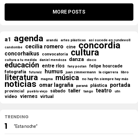
MORE POSTS
agenda
a1
así sucede en rundevoll
arandú
artes plásticas
concordia
cecilia romero
cine
candombe
cultura
concorhaikus
convocatoria
danza
disco
cultura a tu medida
daniel mendoza
educación
entre ríos
felipe hourcade
fany postan
humus
fotografía
juan zimmermann
la cigarrera
libro
futuraíz
literatura
música
no hay fin siempre hay más
magma
noticias
omar lagraña
portada
plástica
paraná
teatro
taller
sábado
provincial
tango
utn
pueblo viejo
viernes
video
virtual
TRENDING
“Esta noche”