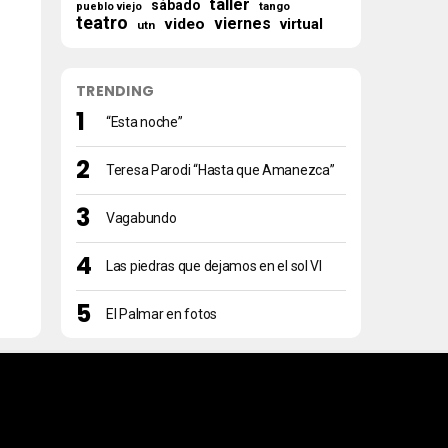
taller
sábado
tango
pueblo viejo
teatro
viernes
video
virtual
utn
TRENDING
“Esta noche”
Teresa Parodi “Hasta que Amanezca”
Vagabundo
Las piedras que dejamos en el sol VI
El Palmar en fotos