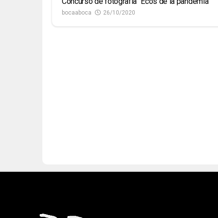
Concurso de fotografía “Ecos de la pandemia”
bocaaboca
26/10/2020