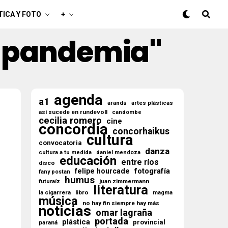
TICA Y FOTO
+
la pandemia"
agenda
a1
arandú
artes plásticas
así sucede en rundevoll
candombe
cecilia romero
cine
concordia
concorhaikus
cultura
convocatoria
danza
cultura a tu medida
daniel mendoza
educación
entre ríos
disco
fotografía
felipe hourcade
fany postan
humus
juan zimmermann
futuraíz
literatura
la cigarrera
libro
magma
música
no hay fin siempre hay más
noticias
omar lagraña
portada
plástica
provincial
paraná