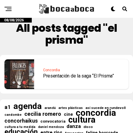
08/08/2026
All posts tagged "el
prisma"
Concordia
Presentación de la saga “El Prisma”
agenda
a1
así sucede en rundevoll
arandú
artes plásticas
concordia
cecilia romero
cine
candombe
cultura
concorhaikus
convocatoria
danza
disco
cultura a tu medida
daniel mendoza
educación
entre ríos
felipe hourcade