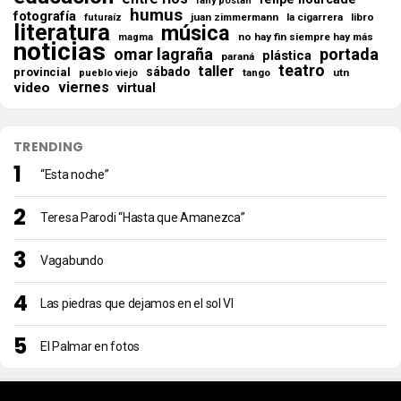
fany postan
humus
fotografía
juan zimmermann
la cigarrera
libro
futuraíz
literatura
música
no hay fin siempre hay más
magma
noticias
omar lagraña
portada
plástica
paraná
teatro
taller
sábado
provincial
tango
utn
pueblo viejo
viernes
video
virtual
TRENDING
“Esta noche”
Teresa Parodi “Hasta que Amanezca”
Vagabundo
Las piedras que dejamos en el sol VI
El Palmar en fotos