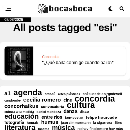
08/08/2026
All posts tagged "esi"
Concordia
“¿Qué baila conmigo cuando bailo?”
agenda
a1
así sucede en rundevoll
arandú
artes plásticas
concordia
cecilia romero
cine
candombe
cultura
concorhaikus
convocatoria
danza
disco
cultura a tu medida
daniel mendoza
educación
entre ríos
felipe hourcade
fany postan
humus
fotografía
juan zimmermann
la cigarrera
libro
futuraíz
literatura
música
no hay fin siempre hay más
magma