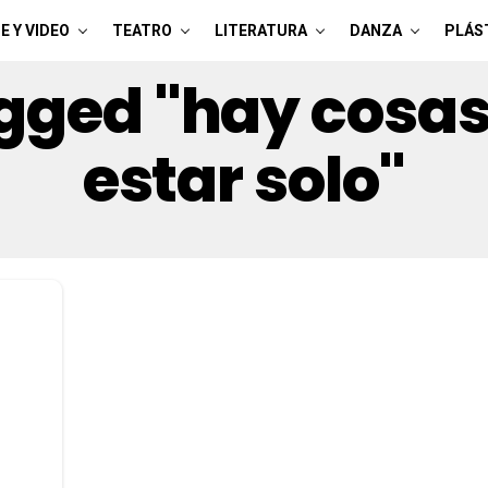
E Y VIDEO
TEATRO
LITERATURA
DANZA
PLÁS
agged "hay cosa
estar solo"