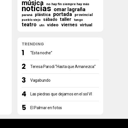
música
no hay fin siempre hay más
noticias
omar lagraña
portada
plástica
provincial
paraná
taller
sábado
tango
pueblo viejo
teatro
viernes
video
virtual
utn
TRENDING
“Esta noche”
Teresa Parodi “Hasta que Amanezca”
Vagabundo
Las piedras que dejamos en el sol VI
El Palmar en fotos