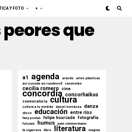
TICA Y FOTO
+
s peores que
agenda
a1
arandú
artes plásticas
así sucede en rundevoll
candombe
cecilia romero
cine
concordia
concorhaikus
cultura
convocatoria
danza
cultura a tu medida
daniel mendoza
educación
entre ríos
disco
fotografía
felipe hourcade
fany postan
humus
juan zimmermann
futuraíz
literatura
la cigarrera
libro
magma