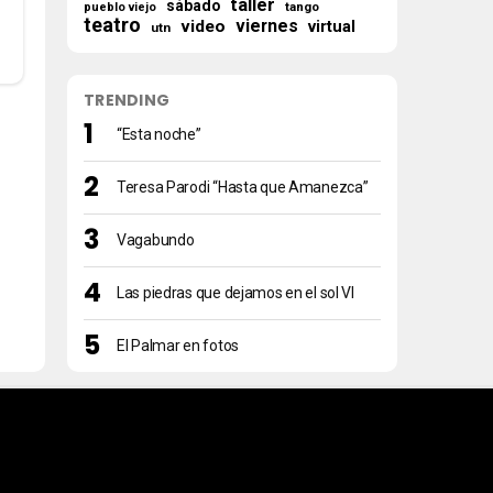
taller
sábado
tango
pueblo viejo
teatro
viernes
video
virtual
utn
TRENDING
“Esta noche”
Teresa Parodi “Hasta que Amanezca”
Vagabundo
Las piedras que dejamos en el sol VI
El Palmar en fotos