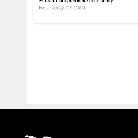
El Teatro Independiente tiene su ley
bocaaboca
20/10/2021