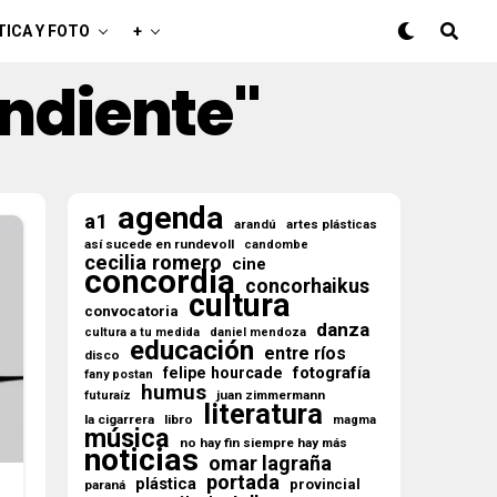
TICA Y FOTO
+
endiente"
agenda
a1
arandú
artes plásticas
así sucede en rundevoll
candombe
cecilia romero
cine
concordia
concorhaikus
cultura
convocatoria
danza
cultura a tu medida
daniel mendoza
educación
entre ríos
disco
fotografía
felipe hourcade
fany postan
humus
juan zimmermann
futuraíz
literatura
la cigarrera
libro
magma
música
no hay fin siempre hay más
noticias
omar lagraña
portada
plástica
provincial
paraná