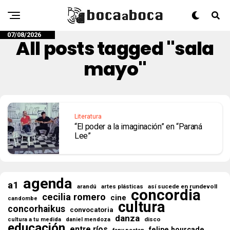
07/08/2026
All posts tagged "sala
mayo"
Literatura
“El poder a la imaginación” en “Paraná
Lee”
agenda
a1
así sucede en rundevoll
arandú
artes plásticas
concordia
cecilia romero
cine
candombe
cultura
concorhaikus
convocatoria
danza
disco
cultura a tu medida
daniel mendoza
educación
entre ríos
felipe hourcade