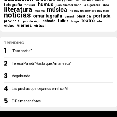
fany postan
humus
fotografía
juan zimmermann
la cigarrera
libro
futuraíz
literatura
música
no hay fin siempre hay más
magma
noticias
omar lagraña
portada
plástica
paraná
teatro
taller
sábado
provincial
tango
utn
pueblo viejo
viernes
video
virtual
TRENDING
“Esta noche”
Teresa Parodi “Hasta que Amanezca”
Vagabundo
Las piedras que dejamos en el sol VI
El Palmar en fotos