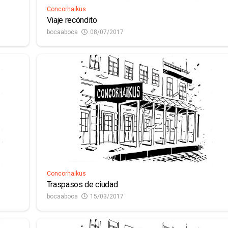
Concorhaikus
Viaje recóndito
bocaaboca
08/07/2017
Concorhaikus
Traspasos de ciudad
bocaaboca
15/03/2017