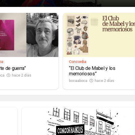
ia
Concordia
rte de guerra”
“El Club de Mabel y los
memoriosos”
oca
hace 2 días
bocaaboca
hace 2 días