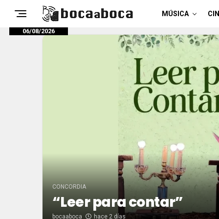
MÚSICA
CIN
06/08/2026
CONCORDIA
“Leer para contar”
bocaaboca
hace 2 días