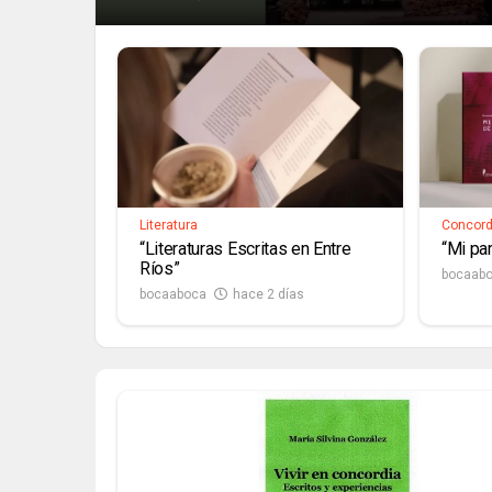
Literatura
Concord
“Literaturas Escritas en Entre
“Mi pa
Ríos”
bocaab
bocaaboca
hace 2 días