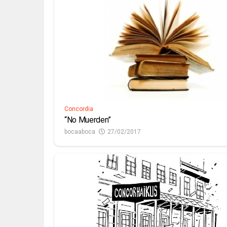
Concordia
“No Muerden”
bocaaboca
27/02/2017