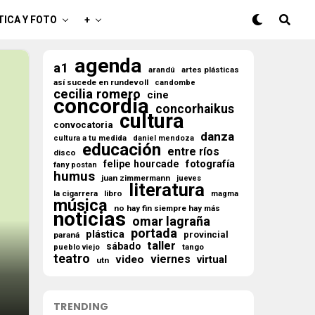
TICA Y FOTO
+
agenda
a1
arandú
artes plásticas
así sucede en rundevoll
candombe
cecilia romero
cine
concordia
concorhaikus
cultura
convocatoria
danza
cultura a tu medida
daniel mendoza
educación
entre ríos
disco
fotografía
felipe hourcade
fany postan
humus
juan zimmermann
jueves
literatura
la cigarrera
libro
magma
música
no hay fin siempre hay más
noticias
omar lagraña
portada
plástica
provincial
paraná
taller
sábado
tango
pueblo viejo
teatro
viernes
video
virtual
utn
TRENDING