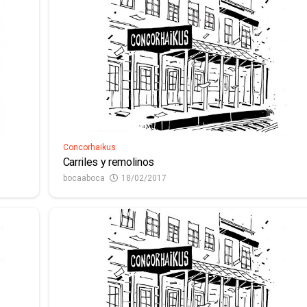
Concorhaikus
Carriles y remolinos
bocaaboca
18/02/2017