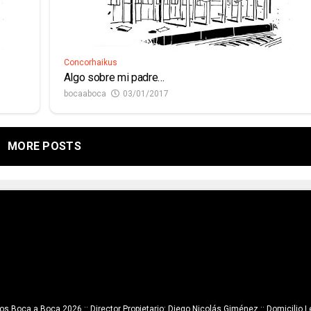
Concorhaikus
Algo sobre mi padre…
bocaaboca
03/01/2017
MORE POSTS
 Boca a Boca 2026 :: Director Propietario: Diego Nicolás Giménez :: Domicilio Le